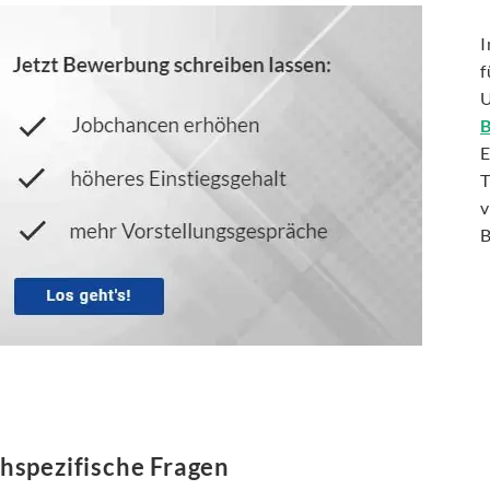
f
U
E
T
v
B
hspezifische Fragen