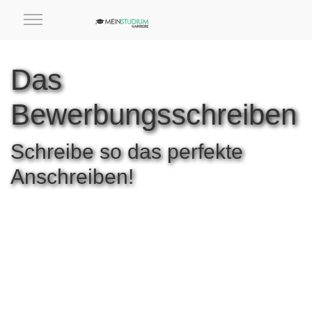
Das
Bewerbungsschreiben
Schreibe so das perfekte
Anschreiben!