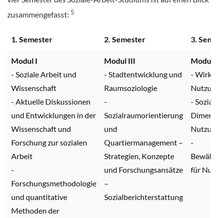
5
zusammengefasst:
1. Semester
2. Semester
3. Seme
Modul I
Modul III
Modul 
- Soziale Arbeit und
- Stadtentwicklung und
- Wirku
Wissenschaft
Raumsoziologie
Nutzung
- Aktuelle Diskussionen
-
- Sozial
und Entwicklungen in der
Sozialraumorientierung
Dimensi
Wissenschaft und
und
Nutzun
Forschung zur sozialen
Quartiermanagement –
-
Arbeit
Strategien, Konzepte
Bewälti
-
und Forschungsansätze
für Nut
Forschungsmethodologie
–
und quantitative
Sozialberichterstattung
Methoden der