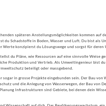
henden späteren Anstellungsmöglichkeiten kommen auf de
t du Schadstoffe in Boden, Wasser und Luft. Du bist als U
er Werte konzipierst du Lösungswege und sorgst für deren
tellst du Pläne, wie Ressourcen auf eine sinnvolle Weise 
liche Produktion und Vertrieb. Als Umweltingenieur bist d
Umweltschutz beteiligt oder massgebend.
r sogar in grosse Projekte eingebunden sein. Der Bau von 
schutz und die Anlegung von Wasserwegen, der Bau von De
e Planung Infrastrukturen sind Gebiete, bei denen dein Wi
und Wissenschaft auf dich. Das Bevölkerungswachstum, ein