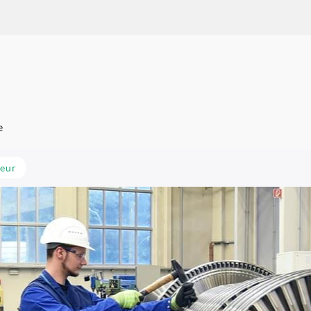
um Karriere
e
eur