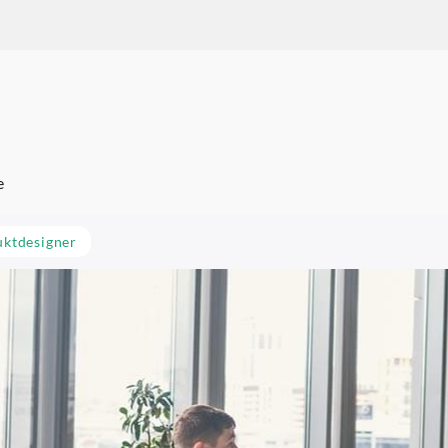
um Karriere
e
uktdesigner